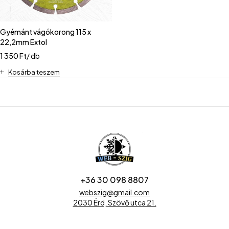
Gyémánt vágókorong 115 x
22,2mm Extol
1 350
Ft
/ db
Kosárba teszem
+36 30 098 8807
webszig@gmail.com
2030 Érd, Szövő utca 21.