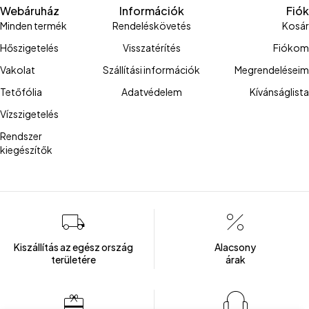
Webáruház
Információk
Fiók
Minden termék
Rendeléskövetés
Kosár
Hőszigetelés
Visszatérítés
Fiókom
Vakolat
Szállítási információk
Megrendeléseim
Tetőfólia
Adatvédelem
Kívánságlista
Vízszigetelés
Rendszer
kiegészítők
Kiszállítás az egész ország
Alacsony
területére
árak