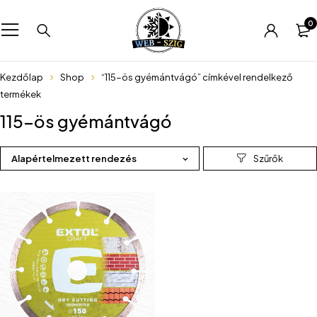
0
Kezdőlap
Shop
“115-ös gyémántvágó” címkével rendelkező
termékek
115-ös gyémántvágó
Alapértelmezett rendezés