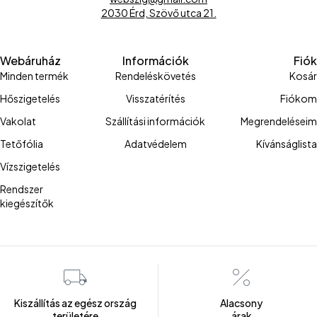
2030 Érd, Szövő utca 21.
Webáruház
Információk
Fiók
Minden termék
Rendeléskövetés
Kosár
Hőszigetelés
Visszatérítés
Fiókom
Vakolat
Szállítási információk
Megrendeléseim
Tetőfólia
Adatvédelem
Kívánságlista
Vízszigetelés
Rendszer
kiegészítők
Kiszállítás az egész ország
Alacsony
területére
árak