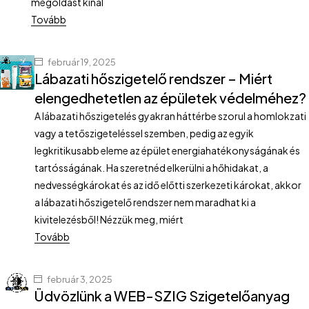
megoldást kínál
Tovább
február 19, 2025
Lábazati hőszigetelő rendszer – Miért
elengedhetetlen az épületek védelméhez?
A lábazati hőszigetelés gyakran háttérbe szorul a homlokzati
vagy a tetőszigeteléssel szemben, pedig az egyik
legkritikusabb eleme az épület energiahatékonyságának és
tartósságának. Ha szeretnéd elkerülni a hőhidakat, a
nedvességkárokat és az idő előtti szerkezeti károkat, akkor
a lábazati hőszigetelő rendszer nem maradhat ki a
kivitelezésből! Nézzük meg, miért
Tovább
február 3, 2025
Üdvözlünk a WEB-SZIG Szigetelőanyag