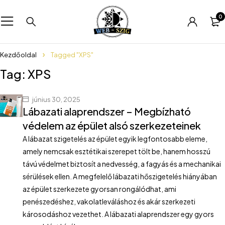
0
Kezdőoldal
Tagged "XPS"
Tag: XPS
június 30, 2025
Lábazati alaprendszer – Megbízható
védelem az épület alsó szerkezeteinek
A lábazat szigetelés az épület egyik legfontosabb eleme,
amely nemcsak esztétikai szerepet tölt be, hanem hosszú
távú védelmet biztosít a nedvesség, a fagyás és a mechanikai
sérülések ellen. A megfelelő lábazati hőszigetelés hiányában
az épület szerkezete gyorsan rongálódhat, ami
penészedéshez, vakolatleváláshoz és akár szerkezeti
károsodáshoz vezethet. A lábazati alaprendszer egy gyors