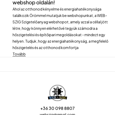
webshop oldalán!
Ahol az otthonod kényelme és energiahatékonysága
találkozik Örömmel mutatjuk be webshopunkat, a WEB-
SZIG Szigetelőanyag webshopot, amely azzal a céllal jött
létre, hogy könnyen elérhetővé tegyük számodra a
hőszigetelési és építőipari megoldásokat - mindezt egy
helyen. Tudjuk, hogy az energiahatékonyság, a megfelelő
hőszigetelés és az otthonod komfortja
Tovább
+36 30 098 8807
webszig@gmail.com