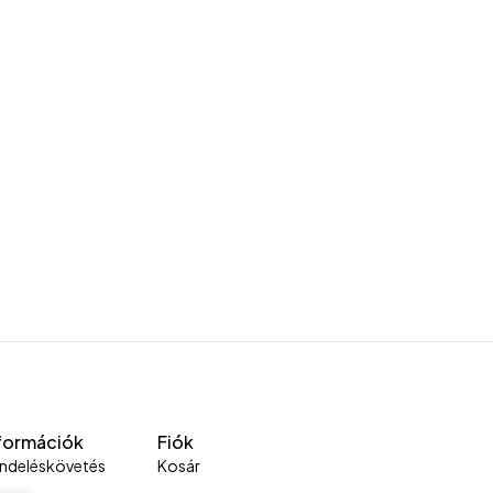
formációk
Fiók
ndeléskövetés
Kosár