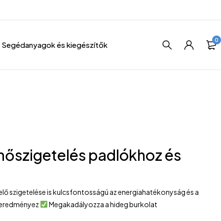
0
Segédanyagok és kiegészítők
 hőszigetelés padlókhoz és
elő szigetelése is kulcsfontosságú az energiahatékonyság és a
t eredményez
Megakadályozza a hideg burkolat