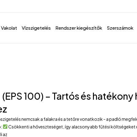
Vakolat
Vízszigetelés
Rendszer kiegészítők
Szerszámok
 (EPS 100) – Tartós és hatékony
ez
szigetelés nemcsak a falakra és a tetőre vonatkozik - a padló megfel
ó:
Csökkenti a hőveszteséget, így alacsonyabb fűtési költségeke
i az