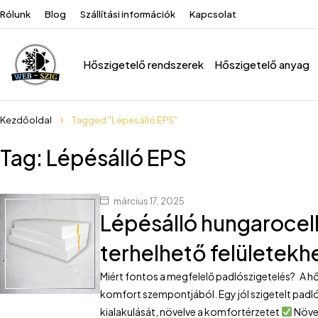
Rólunk
Blog
Szállítási információk
Kapcsolat
Hőszigetelő rendszerek
Hőszigetelő anyag
Kezdőoldal
Tagged "Lépésálló EPS"
Tag: Lépésálló EPS
március 17, 2025
Lépésálló hungarocell
terhelhető felületekh
Miért fontos a megfelelő padlószigetelés? A hő
komfort szempontjából. Egy jól szigetelt padl
kialakulását, növelve a komfortérzetet
Növel