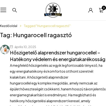
0
Kezdőoldal
Tagged "Hungarocell ragasztó"
Tag: Hungarocell ragasztó
április 10, 2025
Hőszigetelő alaprendszer hungarocellel –
Hatékony védelem és energiatakarékosság
A megfelelő hőszigetelés az egyik legfontosabb tényező, ha
egy energiahatékony és komfortos otthont szeretnél
kialakítani. A hőszigetelő alaprendszer
hungarocellel egy komplex megoldás, amely nemcsak az
épület hőveszteségét csökkenti, hanem hosszú távon jelentős
energiamegtakarítást is eredményez. Ha megbízható és
hatékony hőszigetelési alaprendszert keresel, amely