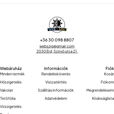
+36 30 098 8807
webszig@gmail.com
2030 Érd, Szövő utca 21.
Webáruház
Információk
Fiók
Minden termék
Rendeléskövetés
Kosár
Hőszigetelés
Visszatérítés
Fiókom
Vakolat
Szállítási információk
Megrendeléseim
Tetőfólia
Adatvédelem
Kívánságlista
Vízszigetelés