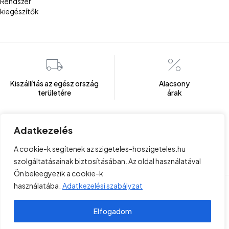
Rendszer
kiegészítők
Kiszállítás az egész ország
Alacsony
területére
árak
Adatkezelés
Több mint 100 elégedett ügyfél
Ügyfélszolgálat
A cookie-k segítenek az szigeteles-hoszigeteles.hu
Hétfőtől - Péntekig: 8:00 - 16:00
szolgáltatásainak biztosításában. Az oldal használatával
Ön beleegyezik a cookie-k
használatába.
Adatkezelési szabályzat
Copyright © 2023 . Minden jog fenntartva!
Felhasználási
Project Plus Kft
feltételek
Elfogadom