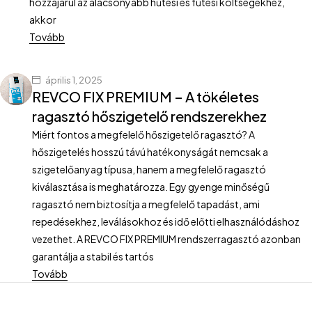
hozzájárul az alacsonyabb hűtési és fűtési költségekhez,
akkor
Tovább
április 1, 2025
REVCO FIX PREMIUM – A tökéletes
ragasztó hőszigetelő rendszerekhez
Miért fontos a megfelelő hőszigetelő ragasztó? A
hőszigetelés hosszú távú hatékonyságát nemcsak a
szigetelőanyag típusa, hanem a megfelelő ragasztó
kiválasztása is meghatározza. Egy gyenge minőségű
ragasztó nem biztosítja a megfelelő tapadást, ami
repedésekhez, leválásokhoz és idő előtti elhasználódáshoz
vezethet. A REVCO FIX PREMIUM rendszerragasztó azonban
garantálja a stabil és tartós
Tovább