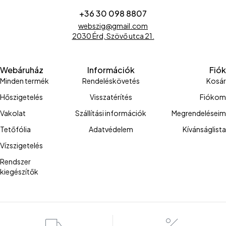
+36 30 098 8807
webszig@gmail.com
2030 Érd, Szövő utca 21.
Webáruház
Információk
Fiók
Minden termék
Rendeléskövetés
Kosár
Hőszigetelés
Visszatérítés
Fiókom
Vakolat
Szállítási információk
Megrendeléseim
Tetőfólia
Adatvédelem
Kívánságlista
Vízszigetelés
Rendszer
kiegészítők