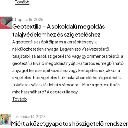
Tovább
április 15, 2025
Geotextília – A sokoldalú megoldás
talajvédelemhez és szigeteléshez
A geotextília az építőipar és a kertépítés egyik
nélkülözhetetlen anyaga. Legyen szó vízelvezetésről,
talajstabilizálásról, szigetelésről vagy gyommentesítésről, a
geotextília kiváló megoldást nyújt. Ha tartós és megbízható
anyagot keresel építkezéshez vagy kertépítéshez, akkor a
szigeteles-hoszigeteles.hu kínálatában elérhető geotextília
tökéletes választás lehet számodra! Mi az a geotextília és
mire használható? A geotextília egy
Tovább
március 14, 2025
Miért a kőzetgyapotos hőszigetelő rendsze