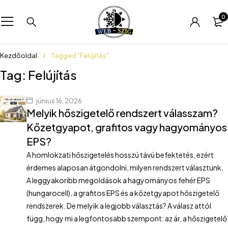
0
Kezdőoldal
Tagged "Felújítás"
Tag: Felújítás
június 16, 2026
Melyik hőszigetelő rendszert válasszam?
Kőzetgyapot, grafitos vagy hagyományos
EPS?
A homlokzati hőszigetelés hosszú távú befektetés, ezért
érdemes alaposan átgondolni, milyen rendszert választunk.
A leggyakoribb megoldások a hagyományos fehér EPS
(hungarocell), a grafitos EPS és a kőzetgyapot hőszigetelő
rendszerek. De melyik a legjobb választás? A válasz attól
függ, hogy mi a legfontosabb szempont: az ár, a hőszigetelő