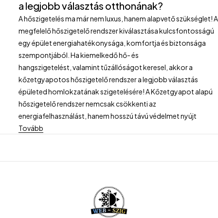
a legjobb választás otthonának?
A hőszigetelés ma már nem luxus, hanem alapvető szükséglet! 
megfelelő hőszigetelő rendszer kiválasztása kulcsfontosságú
egy épület energiahatékonysága, komfortja és biztonsága
szempontjából. Ha kiemelkedő hő- és
hangszigetelést, valamint tűzállóságot keresel, akkor a
kőzetgyapotos hőszigetelő rendszer a legjobb választás
épületed homlokzatának szigetelésére! A Kőzetgyapot alapú
hőszigetelő rendszer nemcsak csökkenti az
energiafelhasználást, hanem hosszú távú védelmet nyújt
Tovább