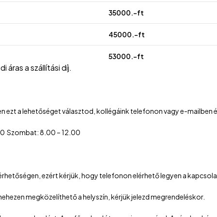
35000.-ft
45000.-ft
53000.-ft
áras a szállítási díj.
n ezt a lehetőséget választod, kollégáink telefonon vagy e-mailben ér
6.00 Szombat: 8.00 – 12.00
lérhetőségen, ezért kérjük, hogy telefonon elérhető legyen a kapcsol
 nehezen megközelíthető a helyszín, kérjük jelezd megrendeléskor.