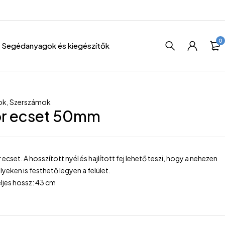
0
Segédanyagok és kiegészítők
ok
,
Szerszámok
or ecset 50mm
 ecset. A hosszított nyél és hajlított fej lehető teszi, hogy a nehezen
yeken is festhető legyen a felület.
ljes hossz: 43 cm