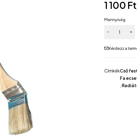
1 100
Ft
Mennyiség
Kérdezz a term
Címkék
Cső fes
Fa ecse
,
Radiát