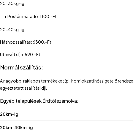
20-30kg-ig:
•
Postán maradó: 1100.-Ft
20-40kg-ig:
Házhoz szállítás: 6300.-Ft
Utánvét díja: 590.-Ft
Normál szállítás:
A nagyobb, raklapos termékeket (pl. homlokzati hőszigetelő rendszerek,
egyeztetett szállítási díj.
Egyéb települések Érdtől számolva:
20km-ig
20km-40km-ig