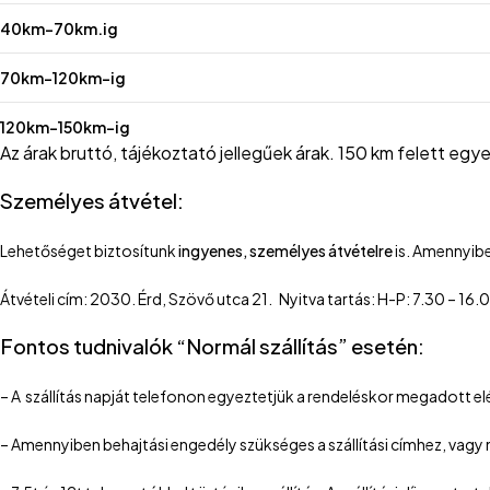
40km-70km.ig
70km-120km-ig
120km-150km-ig
Az árak bruttó, tájékoztató jellegűek árak. 150 km felett egyedi 
Személyes átvétel:
Lehetőséget biztosítunk
ingyenes, személyes átvételre
is. Amennyibe
Átvételi cím: 2030. Érd, Szövő utca 21. Nyitva tartás: H-P: 7.30 – 1
Fontos tudnivalók “Normál szállítás” esetén:
– A szállítás napját telefonon egyeztetjük a rendeléskor megadott e
– Amennyiben behajtási engedély szükséges a szállítási címhez, vagy