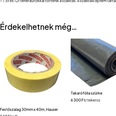
– 7,5t és 12t teherautókkal történik a szállítás. A szállítási díj nem 
Érdekelhetnek még…
Takarófólia szürke
6 300
Ft
/ tekercs
Festőszalag 30mm x 40m, Hauser