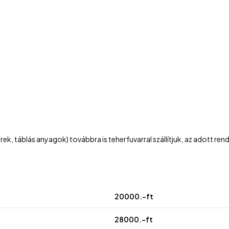
 táblás anyagok) továbbra is teherfuvarral szállítjuk, az adott rendel
20000.-ft
28000.-ft