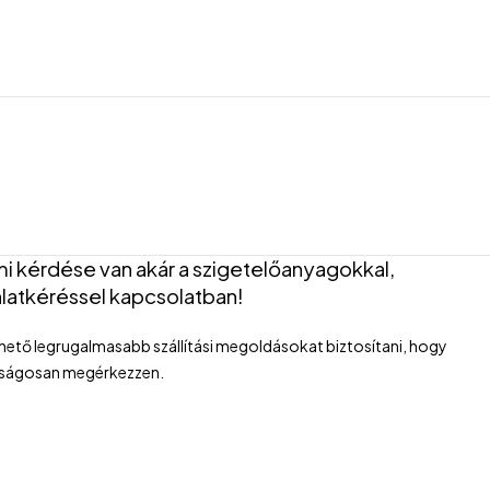
mi kérdése van akár a szigetelőanyagokkal,
latkéréssel kapcsolatban!
ető legrugalmasabb szállítási megoldásokat biztosítani, hogy
nságosan megérkezzen.