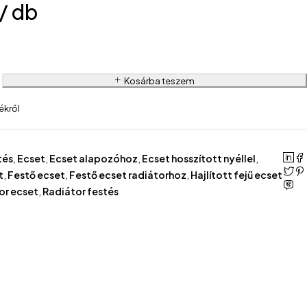
/ db
Kosárba teszem
ékről
tés
,
Ecset
,
Ecset alapozóhoz
,
Ecset hosszított nyéllel
,
t
,
Festő ecset
,
Festő ecset radiátorhoz
,
Hajlított fejű ecset
or ecset
,
Radiátor festés