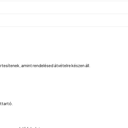
tesítenek, amint rendelésed átvételre készen áll.
attartó.