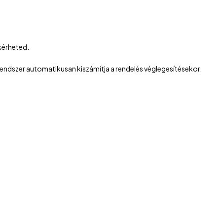
 kérheted.
 rendszer automatikusan kiszámítja a rendelés véglegesítésekor.