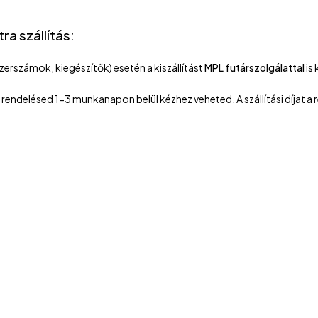
a szállítás:
zerszámok, kiegészítők) esetén a kiszállítást
MPL futárszolgálattal
is
rendelésed 1-3 munkanapon belül kézhez veheted. A szállítási díjat a