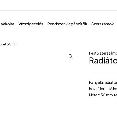
Vakolat
Vízszigetelés
Rendszer kiegészítők
Szerszámok
ecset 50mm
Festő szerszám
Radiát
Fa nyelű radiátor
hozzáférhető hel
Méret: 50 mm te