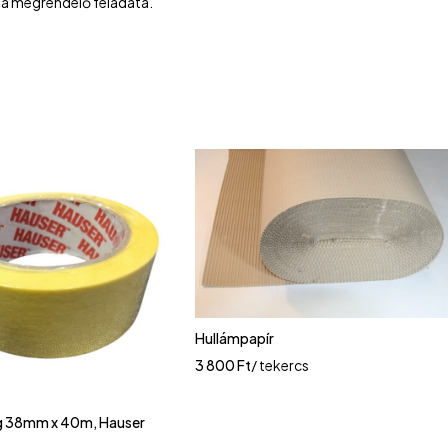
sa a megrendelő feladata.
Hullámpapír
3 800
Ft
/ tekercs
g 38mm x 40m, Hauser