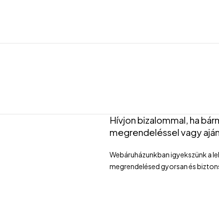
Hívjon bizalommal, ha bár
megrendeléssel vagy aján
Webáruházunkban igyekszünk a leh
megrendelésed gyorsan és bizto