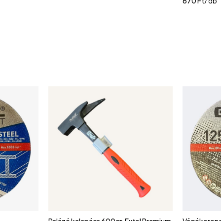
670
Ft
/ db
Palázó kalapács 600gr, Extol Premium
Vágókoron