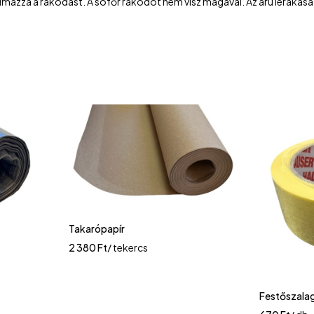
tartalmazza a rakodást. A sofőr rakodót nem visz magával. Az áru leraká
Takarópapír
2 380
Ft
/ tekercs
Festőszala