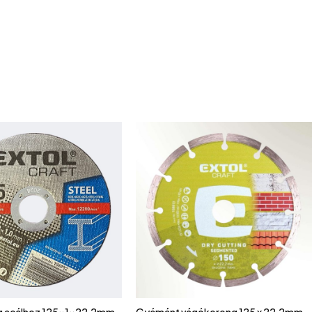
g acélhoz 125x1x22,2mm
Gyémánt vágókorong 125 x 22,2mm