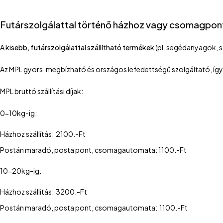
Futárszolgálattal történő házhoz vagy csomagpontr
A
kisebb, futárszolgálattal szállítható termékek
(pl. segédanyagok, s
Az MPL gyors, megbízható és országos lefedettségű szolgáltató, így 
MPL bruttó szállítási díjak:
0-10kg-ig:
Házhoz szállítás: 2100.-Ft
Postán maradó, posta pont, csomagautomata: 1100.-Ft
10-20kg-ig:
Házhoz szállítás: 3200.-Ft
Postán maradó, posta pont, csomagautomata: 1100.-Ft