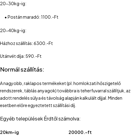
20-30kg-ig:
•
Postán maradó: 1100.-Ft
20-40kg-ig:
Házhoz szállítás: 6300.-Ft
Utánvét díja: 590.-Ft
Normál szállítás:
A nagyobb, raklapos termékeket (pl. homlokzati hőszigetelő
rendszerek, táblás anyagok) továbbra is teherfuvarral szállítjuk, az
adott rendelés súlya és távolság alapján kalkulált díjjal. Minden
esetben előre egyeztetett szállítási díj.
Egyéb települések Érdtől számolva:
20km-ig
20000.-ft