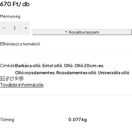
670
Ft
/ db
Mennyiség
Kosárba teszem
Kérdezz a termékről
Címkék
Barkács olló
,
Extol olló
,
Olló
,
Olló 20cm-es
,
Olló rozsdamentes
,
Rozsdamentes olló
,
Univerzális olló
További információk
Tömeg
0,077 kg