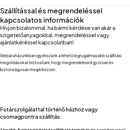
Szállítással és megrendeléssel
kapcsolatos információk
Hívjon bizalommal, ha bármi kérdése van akár a
szigetelőanyagokkal, megrendeléssel vagy
ajánlatkéréssel kapcsolatban!
Webáruházunkban igyekszünk a lehető legrugalmasabb szállítási
megoldásokat biztosítani, hogy megrendelésed gyorsan és
biztonságosan megérkezzen.
Futárszolgálattal történő házhoz vagy
csomagpontra szállítás:
A
kisebb, futárszolgálattal szállítható termékek
(pl. segédanyagok,