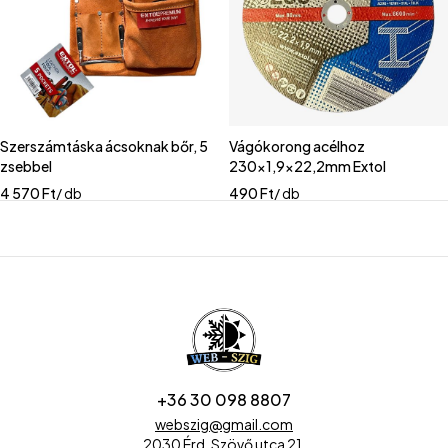
Szerszámtáska ácsoknak bőr, 5
Vágókorong acélhoz
zsebbel
230x1,9x22,2mm Extol
4 570
Ft
/ db
490
Ft
/ db
+36 30 098 8807
webszig@gmail.com
2030 Érd, Szövő utca 21.