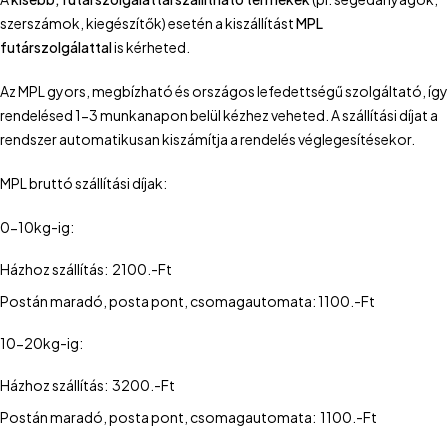
szerszámok, kiegészítők) esetén a kiszállítást
MPL
futárszolgálattal
is kérheted.
Az MPL gyors, megbízható és országos lefedettségű szolgáltató, így
rendelésed 1-3 munkanapon belül kézhez veheted. A szállítási díjat a
rendszer automatikusan kiszámítja a rendelés véglegesítésekor.
MPL bruttó szállítási díjak:
0-10kg-ig:
Házhoz szállítás: 2100.-Ft
Postán maradó, posta pont, csomagautomata: 1100.-Ft
10-20kg-ig:
Házhoz szállítás: 3200.-Ft
Postán maradó, posta pont, csomagautomata: 1100.-Ft