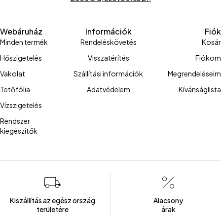
Webáruház
Információk
Fiók
Minden termék
Rendeléskövetés
Kosár
Hőszigetelés
Visszatérítés
Fiókom
Vakolat
Szállítási információk
Megrendeléseim
Tetőfólia
Adatvédelem
Kívánságlista
Vízszigetelés
Rendszer
kiegészítők
Kiszállítás az egész ország
Alacsony
területére
árak