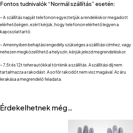
Fontos tudnivalók “Normál szállítás” esetén:
– A szállítás napját telefonon egyeztetjük a rendeléskor megadott
elérhetőségen, ezért kérjük, hogy telefonon elérhető legyen a
kapcsolattartó.
– Amennyiben behajtási engedély szükséges a szállítási címhez, vagy
nehezen megközelíthető a helyszín, kérjük jelezd megrendeléskor.
– 7,5t és 12t teherautókkal történik a szállítás. A szállítási díj nem
tartalmazza a rakodást. A sofőr rakodót nem visz magával. Az áru
lerakása a megrendelő feladata.
Érdekelhetnek még…