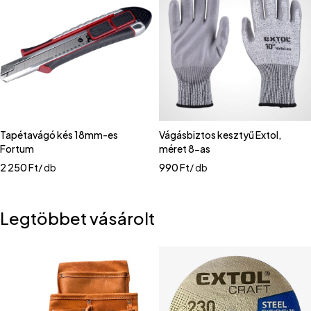
Tapétavágó kés 18mm-es
Vágásbiztos kesztyű Extol,
Fortum
méret 8-as
2 250
Ft
/ db
990
Ft
/ db
Legtöbbet vásárolt