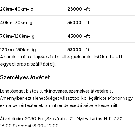
20km-40km-ig
28000.-ft
40km-70km.ig
35000.-ft
70km-120km-ig
45000.-ft
120km-150km-ig
53000.-ft
Az árak bruttó, tájékoztató jellegűek árak. 150 km felett
egyedi áras a szállítási díj.
Személyes átvétel:
Lehetőséget biztosítunk
ingyenes, személyes átvételre
is.
Amennyiben ezt a lehetőséget választod, kollégáink telefonon vagy
e-mailben értesítenek, amint rendelésed átvételre készen áll.
Átvételi cím: 2030. Érd, Szövő utca 21. Nyitva tartás: H-P: 7.30 –
16.00 Szombat: 8.00 – 12.00