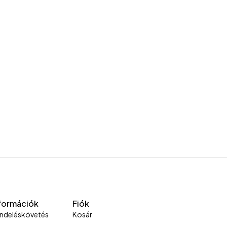
formációk
Fiók
ndeléskövetés
Kosár