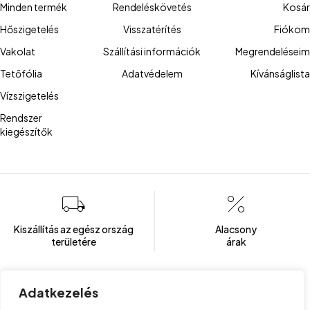
Minden termék
Rendeléskövetés
Kosár
Hőszigetelés
Visszatérítés
Fiókom
Vakolat
Szállítási információk
Megrendeléseim
Tetőfólia
Adatvédelem
Kívánságlista
Vízszigetelés
Rendszer
kiegészítők
Kiszállítás az egész ország
Alacsony
területére
árak
Adatkezelés
Több mint 100 elégedett ügyfél
Ügyfélszolgálat