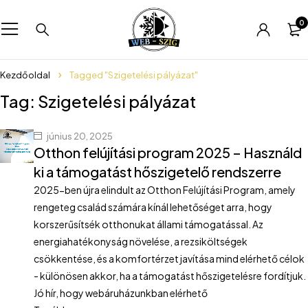
0
Kezdőoldal
Tagged "Szigetelési pályázat"
Tag: Szigetelési pályázat
június 20, 2025
Otthon felújítási program 2025 – Használd
ki a támogatást hőszigetelő rendszerre
2025-ben újra elindult az Otthon Felújítási Program, amely
rengeteg család számára kínál lehetőséget arra, hogy
korszerűsítsék otthonukat állami támogatással. Az
energiahatékonyság növelése, a rezsiköltségek
csökkentése, és a komfortérzet javítása mind elérhető célok
- különösen akkor, ha a támogatást hőszigetelésre fordítjuk.
Jó hír, hogy webáruházunkban elérhető