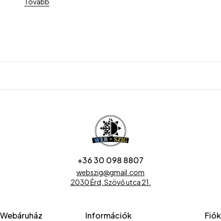
Tovább
+36 30 098 8807
webszig@gmail.com
2030 Érd, Szövő utca 21.
Webáruház
Információk
Fiók