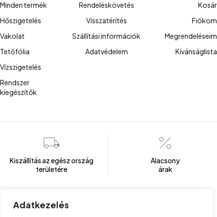
Minden termék
Rendeléskövetés
Kosár
Hőszigetelés
Visszatérítés
Fiókom
Vakolat
Szállítási információk
Megrendeléseim
Tetőfólia
Adatvédelem
Kívánságlista
Vízszigetelés
Rendszer
kiegészítők
Kiszállítás az egész ország
Alacsony
területére
árak
Adatkezelés
Több mint 100 elégedett ügyfél
Ügyfélszolgálat