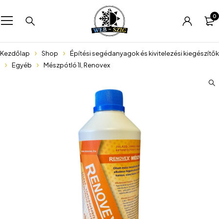
0
Kezdőlap
Shop
Építési segédanyagok és kivitelezési kiegészítők
Egyéb
Mészpótló 1l, Renovex