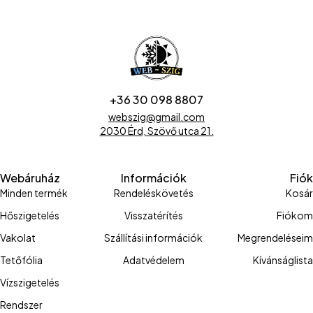
+36 30 098 8807
webszig@gmail.com
2030 Érd, Szövő utca 21.
Webáruház
Információk
Fiók
Minden termék
Rendeléskövetés
Kosár
Hőszigetelés
Visszatérítés
Fiókom
Vakolat
Szállítási információk
Megrendeléseim
Tetőfólia
Adatvédelem
Kívánságlista
Vízszigetelés
Rendszer