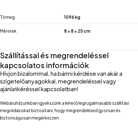
Tömeg
1096 kg
Méretek
8 × 8 × 25 cm
Szállítással és megrendeléssel
kapcsolatos információk
Hívjon bizalommal, ha bármi kérdése van akár a
szigetelőanyagokkal, megrendeléssel vagy
ajánlatkéréssel kapcsolatban!
Webáruházunkban igyekszünk a lehető legrugalmasabb szállítási
megoldásokat biztosítani, hogy megrendelésed gyorsan és
biztonságosan megérkezzen.