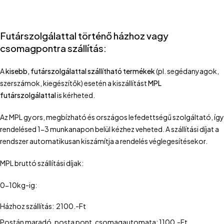
Futárszolgálattal történő házhoz vagy
csomagpontra szállítás:
A
kisebb, futárszolgálattal szállítható termékek
(pl. segédanyagok,
szerszámok, kiegészítők) esetén a kiszállítást
MPL
futárszolgálattal
is kérheted.
Az MPL gyors, megbízható és országos lefedettségű szolgáltató, így
rendelésed 1-3 munkanapon belül kézhez veheted. A szállítási díjat a
rendszer automatikusan kiszámítja a rendelés véglegesítésekor.
MPL bruttó szállítási díjak:
0-10kg-ig:
Házhoz szállítás: 2100.-Ft
Postán maradó, posta pont, csomagautomata: 1100.-Ft