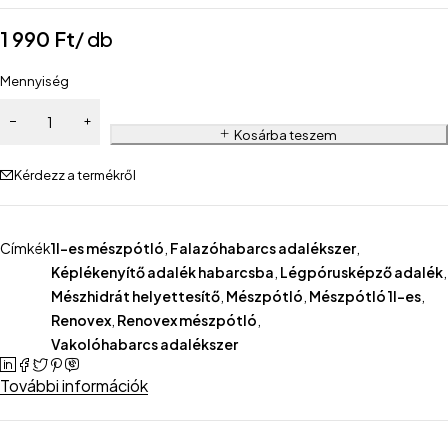
1 990
Ft
/ db
Mennyiség
Kosárba teszem
Kérdezz a termékről
Címkék
1l-es mészpótló
,
Falazóhabarcs adalékszer
,
Képlékenyítő adalék habarcsba
,
Légpórusképző adalék
,
Mészhidrát helyettesítő
,
Mészpótló
,
Mészpótló 1l-es
,
Renovex
,
Renovex mészpótló
,
Vakolóhabarcs adalékszer
További információk