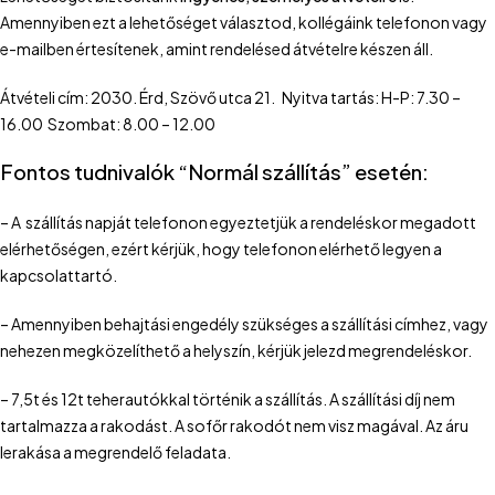
Amennyiben ezt a lehetőséget választod, kollégáink telefonon vagy
e-mailben értesítenek, amint rendelésed átvételre készen áll.
Átvételi cím: 2030. Érd, Szövő utca 21. Nyitva tartás: H-P: 7.30 –
16.00 Szombat: 8.00 – 12.00
Fontos tudnivalók “Normál szállítás” esetén:
– A szállítás napját telefonon egyeztetjük a rendeléskor megadott
elérhetőségen, ezért kérjük, hogy telefonon elérhető legyen a
kapcsolattartó.
– Amennyiben behajtási engedély szükséges a szállítási címhez, vagy
nehezen megközelíthető a helyszín, kérjük jelezd megrendeléskor.
– 7,5t és 12t teherautókkal történik a szállítás. A szállítási díj nem
tartalmazza a rakodást. A sofőr rakodót nem visz magával. Az áru
lerakása a megrendelő feladata.