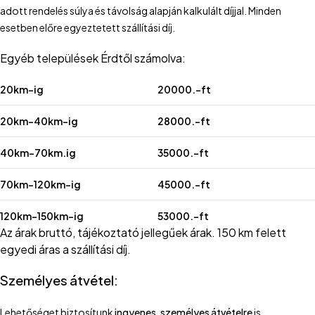
adott rendelés súlya és távolság alapján kalkulált díjjal. Minden
esetben előre egyeztetett szállítási díj.
Egyéb települések Érdtől számolva:
20km-ig
20000.-ft
20km-40km-ig
28000.-ft
40km-70km.ig
35000.-ft
70km-120km-ig
45000.-ft
120km-150km-ig
53000.-ft
Az árak bruttó, tájékoztató jellegűek árak. 150 km felett
egyedi áras a szállítási díj.
Személyes átvétel:
Lehetőséget biztosítunk
ingyenes, személyes átvételre
is.