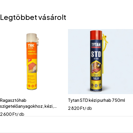
Legtöbbet vásárolt
Ragasztóhab
Tytan STD kézi purhab 750ml
szigetelőanyagokhoz, kézi,
2 820
Ft
/ db
TKK
2 600
Ft
/ db