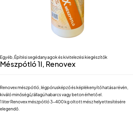
Egyéb
,
Építési segédanyagok és kivitelezési kiegészítők
Mészpótló 1l, Renovex
Renovex mészpótló, légpórusképző és képlékenyítő hatása révén,
kiváló minőségű/állagú habarcs vagy beton érhető el.
1 liter Renovex mészpótló 3-400 kg oltott mész helyettesítésére
elegendő.