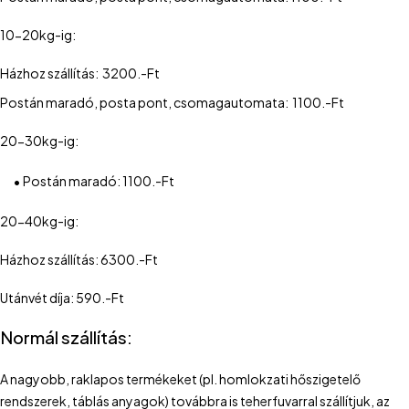
10-20kg-ig:
Házhoz szállítás: 3200.-Ft
Postán maradó, posta pont, csomagautomata: 1100.-Ft
20-30kg-ig:
•
Postán maradó: 1100.-Ft
20-40kg-ig:
Házhoz szállítás: 6300.-Ft
Utánvét díja: 590.-Ft
Normál szállítás:
A nagyobb, raklapos termékeket (pl. homlokzati hőszigetelő
rendszerek, táblás anyagok) továbbra is teherfuvarral szállítjuk, az